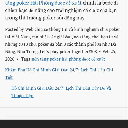
tảng poker Hải Phòng được đề xuất
chính là bước đi
chiến lược để nâng cao trải nghiệm cá cược của bạn
trong thị trường poker sôi động này.
Posted by
Web chia sẻ thông tin và kinh nghiệm chơi poker
tại Việt Nam, cạn nhật các giải đấu, nền tảng chơi hợp từ và
những cơ sở chơi poker đa bàn ở các thành phố lớn như Đà
Nẵng, Nha Trang. Let’s play poker together!308.
Feb 25,
2026
Tags:
nền tảng poker hải phòng được đề xuất
Khám Phá Hồ Chí Minh Giải Đấu 24/7: Lịch Thi Đấu Chi 
Tiết
Hồ Chí Minh Giải Đấu 24/7: Lịch Thi Đấu Đầy Đủ Và 
Thuận Tiện