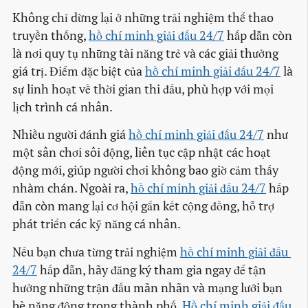
Không chỉ dừng lại ở những trải nghiệm thể thao
truyền thống,
hồ chí minh giải đấu 24/7
hấp dẫn còn
là nơi quy tụ những tài năng trẻ và các giải thưởng
giá trị. Điểm đặc biệt của
hồ chí minh giải đấu 24/7
là
sự linh hoạt về thời gian thi đấu, phù hợp với mọi
lịch trình cá nhân.
Nhiều người đánh giá
hồ chí minh giải đấu 24/7
như
một sân chơi sôi động, liên tục cập nhật các hoạt
động mới, giúp người chơi không bao giờ cảm thấy
nhàm chán. Ngoài ra,
hồ chí minh giải đấu 24/7
hấp
dẫn còn mang lại cơ hội gắn kết cộng đồng, hỗ trợ
phát triển các kỹ năng cá nhân.
Nếu bạn chưa từng trải nghiệm
hồ chí minh giải đấu 
24/7
hấp dẫn, hãy đăng ký tham gia ngay để tận
hưởng những trận đấu mãn nhãn và mạng lưới bạn
bè năng động trong thành phố.
Hồ chí minh giải đấu 