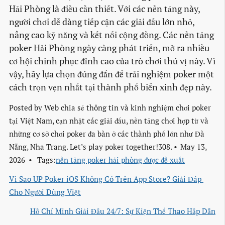
Hải Phòng là điều cần thiết. Với các nền tảng này,
người chơi dễ dàng tiếp cận các giải đấu lớn nhỏ,
nâng cao kỹ năng và kết nối cộng đồng. Các nền tảng
poker Hải Phòng ngày càng phát triển, mở ra nhiều
cơ hội chinh phục đỉnh cao của trò chơi thú vị này. Vì
vậy, hãy lựa chọn đúng đắn để trải nghiệm poker một
cách trọn vẹn nhất tại thành phố biển xinh đẹp này.
Posted by
Web chia sẻ thông tin và kinh nghiệm chơi poker
tại Việt Nam, cạn nhật các giải đấu, nền tảng chơi hợp từ và
những cơ sở chơi poker đa bàn ở các thành phố lớn như Đà
Nẵng, Nha Trang. Let’s play poker together!308.
May 13,
2026
Tags:
nền tảng poker hải phòng được đề xuất
Vì Sao UP Poker iOS Không Có Trên App Store? Giải Đáp 
Cho Người Dùng Việt
Hồ Chí Minh Giải Đấu 24/7: Sự Kiện Thể Thao Hấp Dẫn