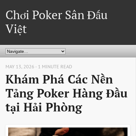
Chơi Poker Sân Đấu
Việt
MAY 13, 2026 - 1 MINUTE READ
Khám Phá Các Nền
Tảng Poker Hàng Đầu
tại Hải Phòng