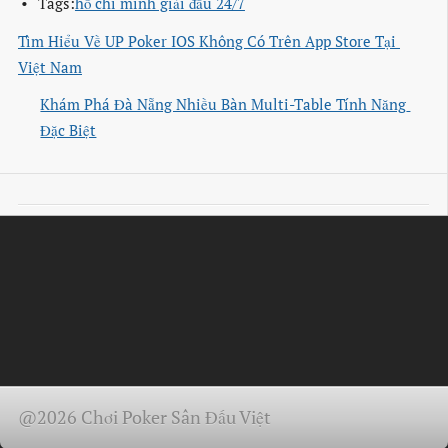
Tags:
hồ chí minh giải đấu 24/7
Tìm Hiểu Về UP Poker IOS Không Có Trên App Store Tại 
Việt Nam
Khám Phá Đà Nẵng Nhiều Bàn Multi-Table Tính Năng 
Đặc Biệt
@2026 Chơi Poker Sân Đấu Việt