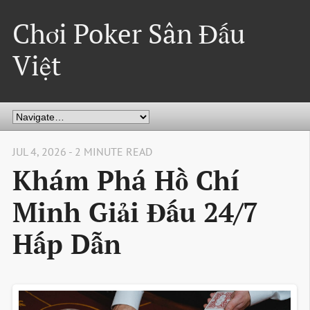
Chơi Poker Sân Đấu
Việt
JUL 4, 2026 - 2 MINUTE READ
Khám Phá Hồ Chí
Minh Giải Đấu 24/7
Hấp Dẫn