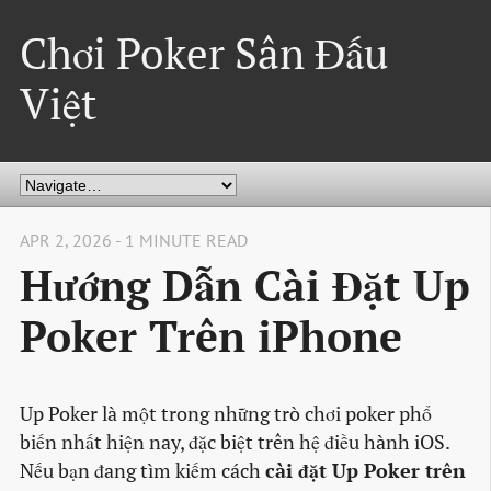
Chơi Poker Sân Đấu
Việt
APR 2, 2026 - 1 MINUTE READ
Hướng Dẫn Cài Đặt Up
Poker Trên iPhone
Up Poker là một trong những trò chơi poker phổ
biến nhất hiện nay, đặc biệt trên hệ điều hành iOS.
Nếu bạn đang tìm kiếm cách
cài đặt Up Poker trên