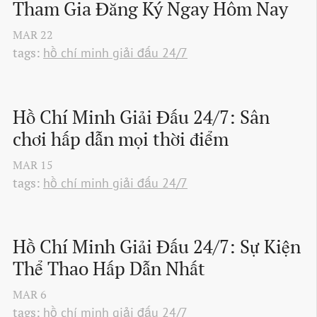
Tham Gia Đăng Ký Ngay Hôm Nay
MAR
22
tags:
hồ chí minh giải đấu 24/7
Hồ Chí Minh Giải Đấu 24/7: Sân 
chơi hấp dẫn mọi thời điểm
MAR
15
tags:
hồ chí minh giải đấu 24/7
Hồ Chí Minh Giải Đấu 24/7: Sự Kiện 
Thể Thao Hấp Dẫn Nhất
MAR
6
tags:
hồ chí minh giải đấu 24/7