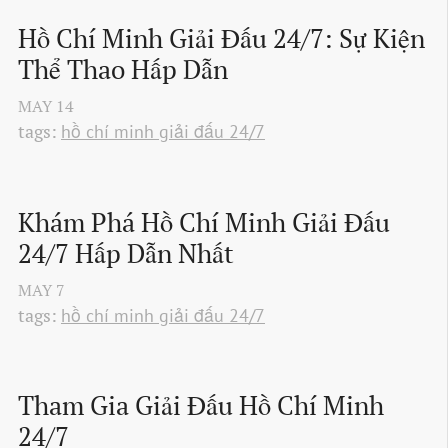
Hồ Chí Minh Giải Đấu 24/7: Sự Kiện 
Thể Thao Hấp Dẫn
MAY
14
tags:
hồ chí minh giải đấu 24/7
Khám Phá Hồ Chí Minh Giải Đấu 
24/7 Hấp Dẫn Nhất
MAY
7
tags:
hồ chí minh giải đấu 24/7
Tham Gia Giải Đấu Hồ Chí Minh 
24/7