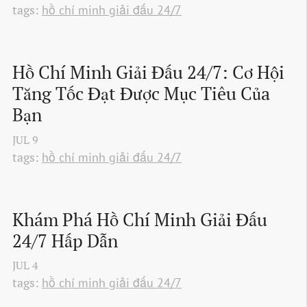
tags:
hồ chí minh giải đấu 24/7
Hồ Chí Minh Giải Đấu 24/7: Cơ Hội 
Tăng Tốc Đạt Được Mục Tiêu Của 
Bạn
JUL
9
tags:
hồ chí minh giải đấu 24/7
Khám Phá Hồ Chí Minh Giải Đấu 
24/7 Hấp Dẫn
JUL
4
tags:
hồ chí minh giải đấu 24/7