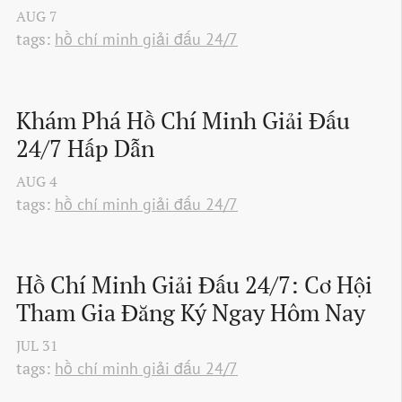
AUG
7
tags:
hồ chí minh giải đấu 24/7
Khám Phá Hồ Chí Minh Giải Đấu 
24/7 Hấp Dẫn
AUG
4
tags:
hồ chí minh giải đấu 24/7
Hồ Chí Minh Giải Đấu 24/7: Cơ Hội 
Tham Gia Đăng Ký Ngay Hôm Nay
JUL
31
tags:
hồ chí minh giải đấu 24/7