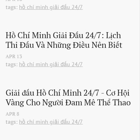
tags:
hồ chí minh giải đấu 24/7
Hồ Chí Minh Giải Đấu 24/7: Lịch 
Thi Đấu Và Những Điều Nên Biết
APR
13
tags:
hồ chí minh giải đấu 24/7
Giải đấu Hồ Chí Minh 24/7 - Cơ Hội 
Vàng Cho Người Đam Mê Thể Thao
APR
8
tags:
hồ chí minh giải đấu 24/7