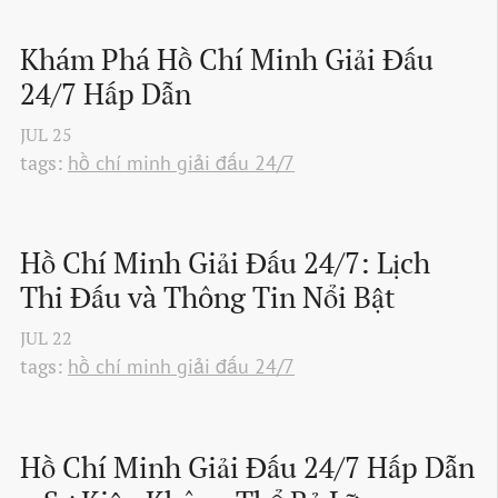
Khám Phá Hồ Chí Minh Giải Đấu 
24/7 Hấp Dẫn
JUL
25
tags:
hồ chí minh giải đấu 24/7
Hồ Chí Minh Giải Đấu 24/7: Lịch 
Thi Đấu và Thông Tin Nổi Bật
JUL
22
tags:
hồ chí minh giải đấu 24/7
Hồ Chí Minh Giải Đấu 24/7 Hấp Dẫn 