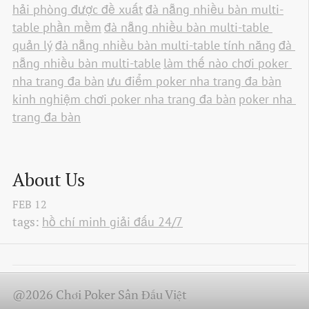
hải phòng được đề xuất
đà nẵng nhiều bàn multi-
table phần mềm
đà nẵng nhiều bàn multi-table 
quản lý
đà nẵng nhiều bàn multi-table tính năng
đà 
nẵng nhiều bàn multi-table
làm thế nào chơi poker 
nha trang đa bàn
ưu điểm poker nha trang đa bàn
kinh nghiệm chơi poker nha trang đa bàn
poker nha 
trang đa bàn
About Us
FEB
12
tags:
hồ chí minh giải đấu 24/7
@2026 Chơi Poker Sân Đấu Việt